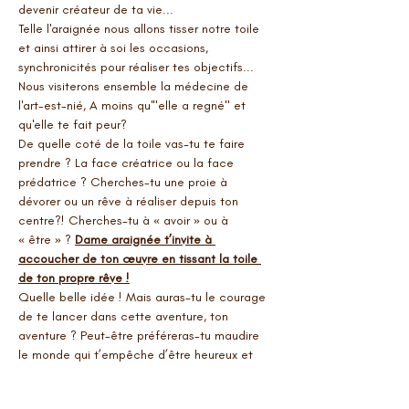
devenir créateur de ta vie... 
Telle l'araignée nous allons tisser notre toile 
et ainsi attirer à soi les occasions, 
synchronicités pour réaliser tes objectifs...
Nous visiterons ensemble la médecine de 
l'art-est-nié, A moins qu'"elle a regné" et 
qu'elle te fait peur?
De quelle coté de la toile vas-tu te faire 
prendre ? La face créatrice ou la face 
prédatrice ? Cherches-tu une proie à 
dévorer ou un rêve à réaliser depuis ton 
centre?! Cherches-tu à « avoir » ou à 
« être » ? 
Dame araignée t’invite à 
accoucher de ton œuvre en tissant la toile 
de ton propre rêve !
Quelle belle idée ! Mais auras-tu le courage 
de te lancer dans cette aventure, ton 
aventure ? Peut-être préféreras-tu maudire 
le monde qui t’empêche d’être heureux et 
passer ton temps à vouloir tuer tes ennemis. 
Ou auras-tu la sagesse de mettre ta propre…