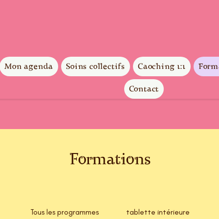
Mon agenda
Soins collectifs
Caoching 1:1
Form
Contact
Formations
Tous les programmes
tablette intérieure