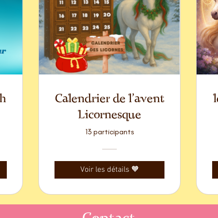
h
Calendrier de l'avent
Licornesque
13 participants
Voir les détails 🧡