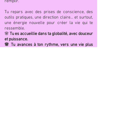
remplir.
Tu repars avec des prises de conscience, des
outils pratiques, une direction claire… et surtout,
une énergie nouvelle pour créer la vie qui te
ressemble.
🌸
Tu es accueillie dans ta globalité, avec douceur
et puissance.
🌸 Tu avances à ton rythme, vers une vie plus
alignée, plus vivante, plus libre.
Tu n’es pas là pour te conformer.
Tu es là pour te réaliser.
Clique ici pour en savoir plus
Accompagnement
en collectif