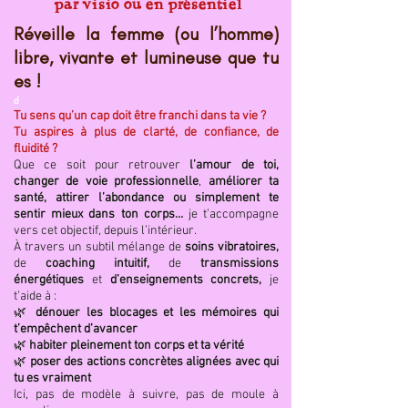
par visio ou en présentiel
Réveille la femme (ou l’homme)
libre, vivante et lumineuse que tu
es !
d​
Tu sens qu’un cap doit être franchi dans ta vie ?
Tu aspires à plus de clarté, de confiance, de
fluidité ?
Que ce soit pour retrouver
l’amour de toi,
changer de voie professionnelle
,
améliorer ta
santé, attirer l’abondance ou simplement te
sentir mieux dans ton corps…
je t’accompagne
vers cet objectif, depuis l’intérieur.
À travers un subtil mélange de
soins vibratoires,
de
coaching intuitif,
de
transmissions
énergétiques
et
d’enseignements concrets,
je
t’aide à :
🌿
dénouer les blocages et les mémoires qui
t’empêchent d’avancer
🌿
habiter pleinement ton corps et ta vérité
🌿
poser des actions concrètes alignées avec qui
tu es vraiment
Ici, pas de modèle à suivre, pas de moule à