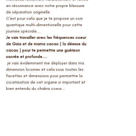
en résonnance avec notre propre blessure 
de séparation originelle
C'est pour cela que je te propose un soin 
quantique multi-dimentionelle pour cette 
journée spéciale... 
Je vais travailler avec les fréquences coeur 
de Gaia et de mama cacao ( la déesse du 
cacao ) pour te permettre une guérison 
sacrée et profonde....
 je vais évidemment me déployer dans ma 
dimension licornes et cela sous toutes les 
facettes et dimensions pour permettre la 
cicatrisation de cet organe si important et 
bien entendu du chakra coeur...
Fais toi ce cadeau pour la St Valentin... 
Devient l'amant que tu aimerais avoir et…
Afficher plus
Billets