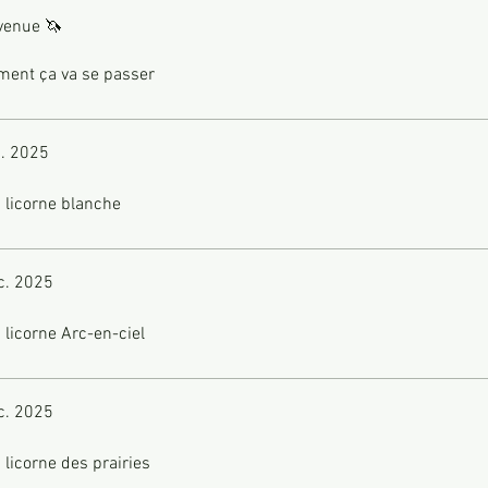
venue 🦄
ent ça va se passer
c. 2025
 licorne blanche
c. 2025
 licorne Arc-en-ciel
c. 2025
 licorne des prairies