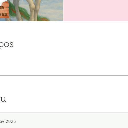
pos
çu
ov. 2025