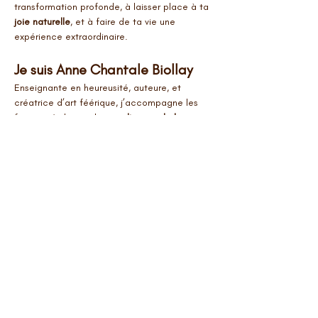
transformation profonde, à laisser place à ta 
joie naturelle
, et à faire de ta vie une 
expérience extraordinaire.
Je suis Anne Chantale Biollay
Enseignante en heureusité, auteure, et 
créatrice d’art féérique, j’accompagne les 
femmes à devenir les 
gardiennes de leur 
heureusité
, à prendre soin d’elles-mêmes 
pour s’épanouir pleinement.
Aujourd’hui, je te propose un outil puissant et 
entièrement gratuit
 pour avancer sur ton 
chemin : 
un défi de 100 jours pensé pour 
transformer ta vie intérieure et extérieure
.
Le défi : Chaque matin, une 
pratique pour te transformer