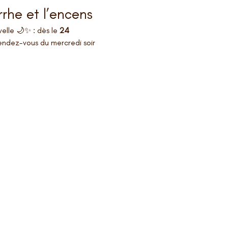
rrhe et l’encens
elle 🌙✨ : dès le 
24 
endez-vous du mercredi soir 