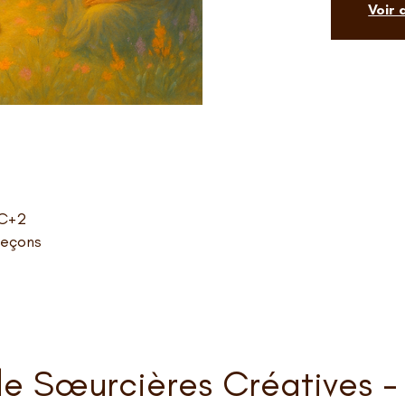
Voir
TC+2
leçons
e Sœurcières Créatives - 