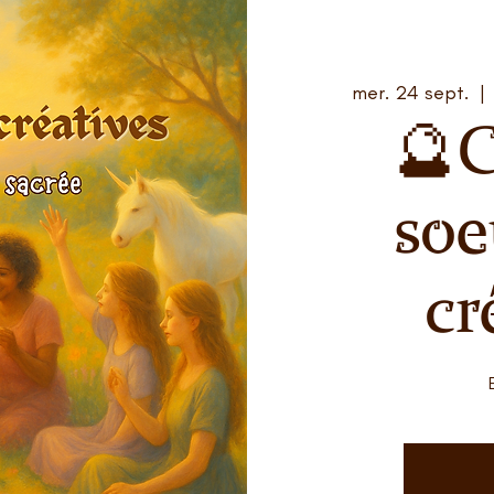
mer. 24 sept.
  | 
🔮C
soe
cr