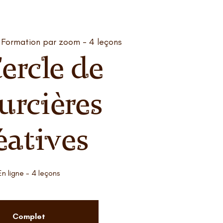
 
Formation par zoom - 4 leçons
ercle de
urcières
éatives
En ligne - 4 leçons
Complet