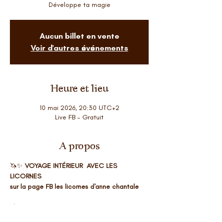
Développe ta magie
Aucun billet en vente
Voir d'autres événements
Heure et lieu
10 mai 2026, 20:30 UTC+2
Live FB - Gratuit
A propos
🦄✨ 
VOYAGE INTÉRIEUR  AVEC LES 
LICORNES 
sur la page FB les licornes d'anne chantale  
💰 Tarif : 
gratuit
 👉 
Si tu souhaites me 
soutenir dans ma démarche et me faire un 