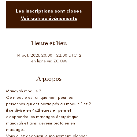
Les inscriptions sont closes
Voir autres événements
Heure et lieu
14 oct. 2021, 20:00 – 22:00 UTC+2
en ligne via ZOOM
A propos
Manavah module 3
Ce module est uniquement pour les 
personnes qui ont participés au module 1 et 2
il se divise en 4x2heures et permet 
d'apprendre les massages énergétique 
manavah et ainsi devenir pratcien en 
massage...
Vous allez découvrir le mouvement, plonger 