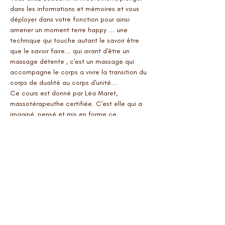
dans les informations et mémoires et vous 
déployer dans votre fonction pour ainsi 
amener un moment terre happy ... une 
technique qui touche autant le savoir être 
que le savoir faire... qui avant d'être un 
massage détente , c'est un massage qui 
accompagne le corps a vivre la transition du 
corps de dualité au corps d'unité...
Ce cours est donné par Léa Maret, 
massotérapeuthe certifiée. C'est elle qui a 
imaginé, pensé et mis en forme ce 
massage... 
joyeusement anne chantale
Billets
Vente expirée
Type de billet