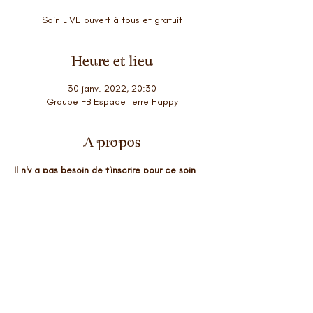
Soin LIVE ouvert à tous et gratuit
Heure et lieu
30 janv. 2022, 20:30
Groupe FB Espace Terre Happy
A propos
Il n'y a pas besoin de t'inscrire pour ce soin 
... 
Tu peux le prendre directement via FB en 
rejoingnant le groupe Espace Terre Happy et 
y participer pleinement...
Tu peux aussi faire le soin en différé si à ce 
moment tu n'est pas totalement disponible
Thématique du soin les énergies du 
moment... reconnexion à son unité