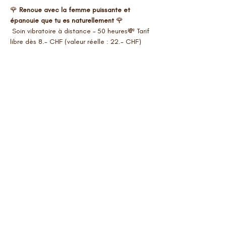
🌹 
Renoue avec la femme puissante et 
épanouie que tu es naturellement
 🌹
 Soin vibratoire à distance – 50 heures💸 Tarif 
libre dès 8.- CHF (valeur réelle : 22.- CHF)
✨Tu as l’impression de tourner en rond, de 
répéter toujours les mêmes schémas sans en 
voir l’issue ?
✨ Tu te sens fatiguée, vidée, comme 
déconnectée de ton corps ?
✨ Tu n’as plus d’envies, plus cette étincelle 
joyeuse, ces paillettes dans ton ventre ?
✨ Tu avances en pilote automatique, entre 
“je dois” et “je ne suis pas assez” ?
Afficher plus
Partager cet événement