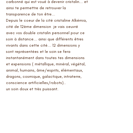
carbonné qui est voué à devenir cristalin... et 
ainsi te permettre de retrouver la 
transparence de ton être...
Depuis le coeur de la cité cristaline Alkémia, 
cité de 12ème dimension  je vais oeuvré 
avec vos double cristalin personnel pour ce 
soin à distance... ainsi que différents êtres 
vivants dans cette cité... 12 dimensions y 
sont représentées et le soin se fera 
instantanément dans toutes tes dimensions 
et expensions ( métallique, minéral, végétal, 
animal, humains, âme/esprits, élémentaux, 
dragons, cosmique, galactique, intraterre, 
conscience artificielles/robots)..
un soin doux et très puissant.
en savoir plus sur le corps de souffrances 
visionne ma vidéo youtube sur le sujet:
Afficher plus
Billets