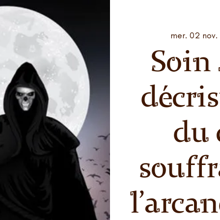
mer. 02 nov.
Soin
décris
du 
souff
l'arca