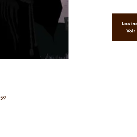
Les in
Voir
:59