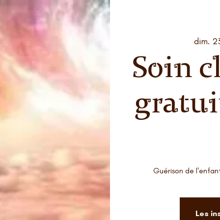
dim. 23
Soin 
gratui
Guérison de l'enfan
Les in