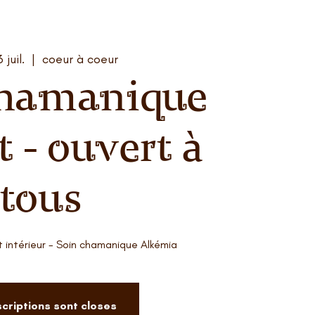
 juil.
  |  
coeur à coeur
chamanique
t - ouvert à
tous
t intérieur - Soin chamanique Alkémia
scriptions sont closes