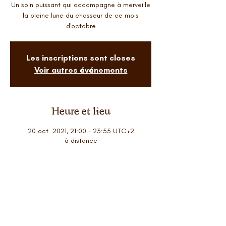
Un soin puissant qui accompagne à merveille
la pleine lune du chasseur de ce mois
d'octobre
Les inscriptions sont closes
Voir autres événements
Heure et lieu
20 oct. 2021, 21:00 – 23:55 UTC+2
à distance
A propos
Tu recevras un mail le 2o juste avant 21hoo 
pour te donner l'ouverture du soin ... ainsi 
que la vidéo vibratoire qui accompagnera 
les intégrations