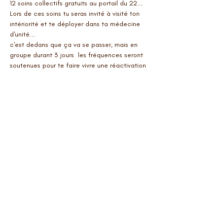
12 soins collectifs gratuits au portail du 22...
Lors de ces soins tu seras invité à visité ton 
intériorité et te déployer dans ta médecine 
d'unité...
c'est dedans que ça va se passer, mais en 
groupe durant 3 jours  les fréquences seront 
soutenues pour te faire vivre une réactivation 
de tes propres potentiels... réintégrer tes 
supers-pouvoirs tout en douceur... car tout 
ce passe en toi, rien n'est à l'extérieur si ce 
n'est l'illusion... on à tous a réintégrer notre 
uni-vers et humanité intérieure... nous avons 
à réapprendre et redécouvrir notre magie 
terre happy pour ainsi revenir les créateur...
Tu recevras un mail le 22 en fin de journée 
 pour te donner le protocole d'ouverture de 
soin  ainsi que la vidéo alchimique qui 
accompagnera les intégrations
Manavah à toi.... je me réjouis de 
Manavahsser joyeusement
anne chantale