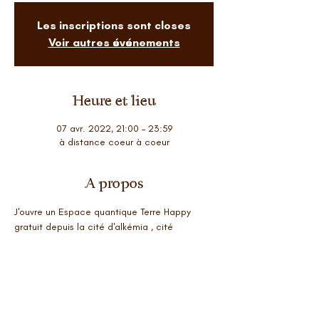
Les inscriptions sont closes
Voir autres événements
Heure et lieu
07 avr. 2022, 21:00 – 23:59
à distance coeur à coeur
A propos
J'ouvre un Espace quantique Terre Happy 
gratuit depuis la cité d'alkémia , cité 
cristalline de 12 D 
Au menu
*un nettoyage énergétique multidimensionnel
*une mise à niveau corps âme esprit
*ancrage en ta nature divine
Ce soin est gratuit et se fait à distance de 