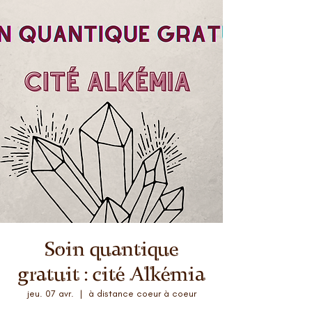
Soin quantique
gratuit : cité Alkémia
jeu. 07 avr.
  |  
à distance coeur à coeur