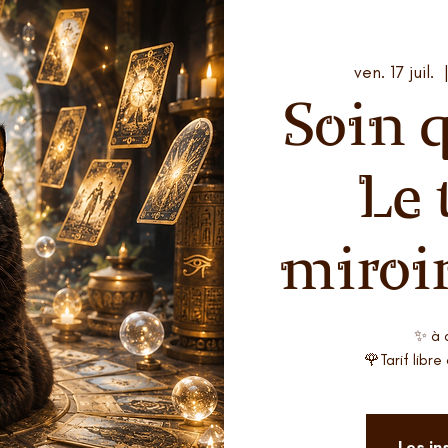
ven. 17 juil.
  
Soin 
Le 
miroi
✨ à 
🌹Tarif libr
Les in