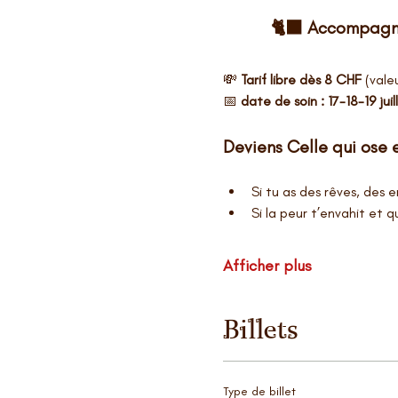
🐈‍⬛ Accompagne
💸 
Tarif libre dès 8 CHF 
(valeu
📅 
date de soin : 17-18-19 jui
Deviens Celle qui ose et
Si tu as des rêves, des 
Si la peur t’envahit et q
Afficher plus
Billets
Type de billet