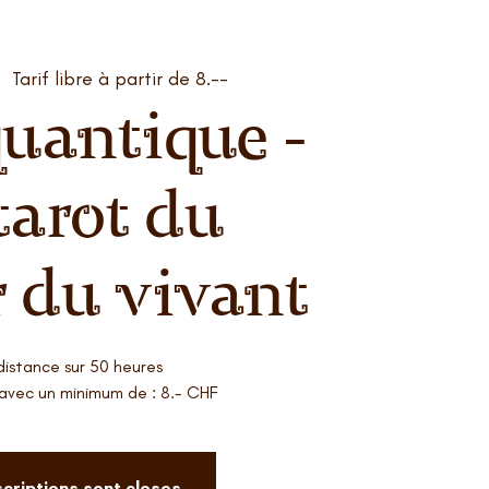
|  
Tarif libre à partir de 8.--
quantique -
tarot du
r du vivant
distance sur 50 heures
e avec un minimum de : 8.- CHF
scriptions sont closes