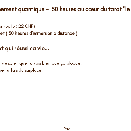
ment quantique –  50 heures au cœur du tarot "le m
r réelle : 
22 CHF
)
llet ( 50 heures d'immersion à distance ) 
 qui réussi sa vie...
envies… et que tu vois bien que ça bloque.
ue tu fais du surplace.
Prix