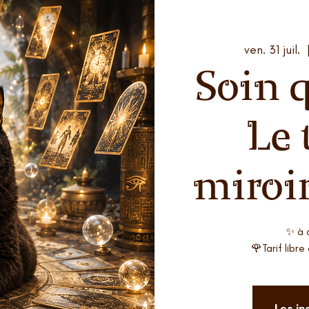
ven. 31 juil.
  
Soin 
Le 
miroi
✨ à 
🌹Tarif libr
Les in