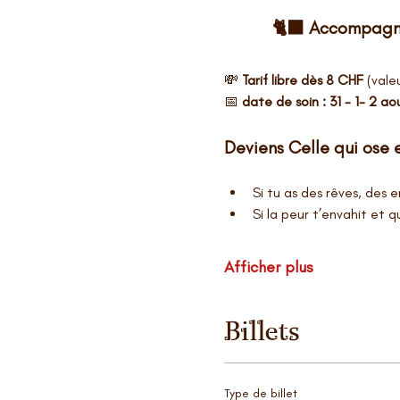
🐈‍⬛ Accompagne
💸 
Tarif libre dès 8 CHF 
(valeu
📅 
date de soin : 31 - 1- 2 ao
Deviens Celle qui ose et
Si tu as des rêves, des 
Si la peur t’envahit et q
Afficher plus
Billets
Type de billet