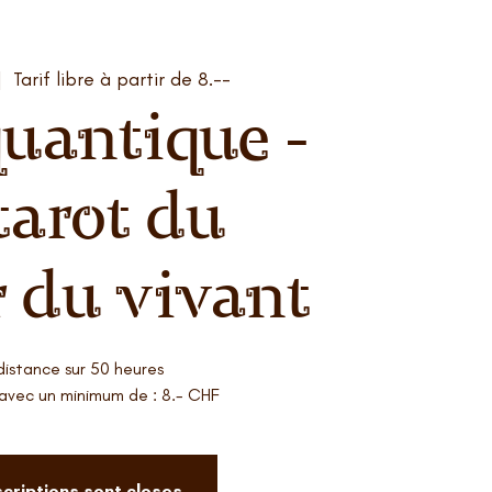
|  
Tarif libre à partir de 8.--
quantique -
tarot du
r du vivant
distance sur 50 heures
e avec un minimum de : 8.- CHF
scriptions sont closes