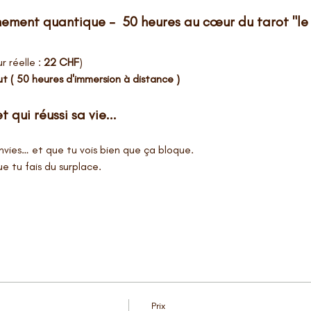
ment quantique –  50 heures au cœur du tarot "le m
r réelle : 
22 CHF
)
ut ( 50 heures d'immersion à distance ) 
 qui réussi sa vie...
envies… et que tu vois bien que ça bloque.
ue tu fais du surplace.
Prix