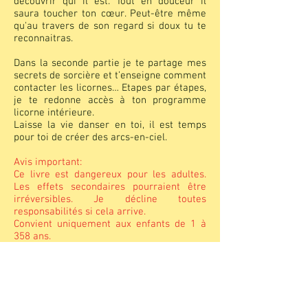
découvrir qui il est. Tout en douceur il
saura toucher ton cœur. Peut-être même
qu'au travers de son regard si doux tu te
reconnaitras.
Dans la seconde partie je te partage mes
secrets de sorcière et t’enseigne comment
contacter les licornes… Etapes par étapes,
je te redonne accès à ton programme
licorne intérieure.
Laisse la vie danser en toi, il est temps
pour toi de créer des arcs-en-ciel.
Avis important:
Ce livre est dangereux pour les adultes.
Les effets secondaires pourraient être
irréversibles. Je décline toutes
responsabilités si cela arrive.
Convient uniquement aux enfants de 1 à
358 ans.
Nombre de pages : 72
Couverture : souple - carte couchée,
Format : 15.6x23.4cm
Prix 20 euros ou Frs 22.--