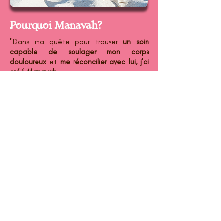
Pourquoi Manavah?
"Dans ma quête pour trouver
un soin
capable de soulager mon corps
douloureux
et
me réconcilier avec lui, j'ai
créé Manavah.
Ayant longtemps
lutté contre le déni
d'incarnation
,
mon corps obèse et
douloureux semblait être un fardeau
insurmontable
. Cependant, le destin a mis
sur mon chemin les coquillages, et
j'ai
rapidement ressenti leur impact
bienfaisant sur mon être.
De
cette
révélation est née Manavah
, une
méthode holistique qui a véritablement
transformé ma vie.
Grâce à cette pratique, j'ai pu
me
réconcilier avec mon corps,
en ressentant
un soulagement
que je n'aurais jamais cru
possible. Aujourd'hui, je suis fière de crier
haut et fort :
"Prends soin de ton corps, il